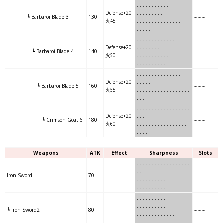
……
…..
………..
Defense+20
…
……………
┗ Barbaroi Blade 3
130
– – –
火45
……
…..
………..
……..
……….
…..
…
………….
….
Defense+20
……………
┗ Barbaroi Blade 4
140
– – –
火50
…..
…
………….
………
……….
…..
…………
……..
….
.
Defense+20
……….
┗ Barbaroi Blade 5
160
– – –
火55
…..
…………
……..
….
…..
.
…..
………
……..
…………
….
..
Defense+20
…..
┗ Crimson Goat 6
180
– – –
火60
………
……..
…………
….
…..
..
Weapons
ATK
Effect
Sharpness
Slots
……
…
……
…………………
….
Iron Sword
70
– – –
……
…
……….
.
………………..
….
……
……..
..
………………..
┗ Iron Sword2
80
– – –
….
……
……..
…….
……………