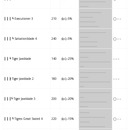
………………..
.
..
…….
……….
…………
..
….
…….
……………
┃ ┃ ┃ ┗ Executioner 3
210
会心-5%
◯ – –
…………
..
….
………
…
……….
…….
…
……….
………
.
……….
┃ ┃ ┃ ┗ Salvationblade 4
240
会心-5%
◯ – –
…….
…
……….
………
……
…..
……
…
……….
………
..
……….
┃ ┃ ┗ Tiger Jawblade
140
会心-25%
– – –
……
…
……….
………
…….
…..
……
…
……….
………
..
……….
┃ ┃ ┣ Tiger Jawblade 2
180
会心-20%
– – –
……
…
……….
………
…….
…..
…..
…
………….
……….
….
…..
┃ ┃ ┃┗ Tiger Jawblade 3
200
会心-20%
◯ – –
…..
…
………….
……….
……..
.
…….
….
…………
………
……
..
┃ ┃ ┃ ┗ Tigrex Great Sword 4
220
会心-15%
◯ – –
…….
….
…………
………
……
..