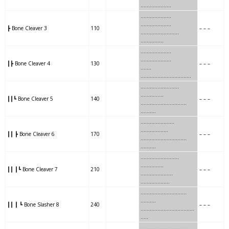
………………..
……….
..
……..
………………..
┣ Bone Cleaver 3
110
– – –
……….
..
………….
……………
…..
..
………….
………………..
┃┣ Bone Cleaver 4
130
– – –
…..
..
………………
……………
…..
…
……………
..
……………
┃┃┗ Bone Cleaver 5
140
– – –
…..
…
……………
…….
……….
…..
…
…………..
…
……………
┃┃ ┣ Bone Cleaver 6
170
– – –
…..
…
…………..
……..
……….
…..
…
………….
….
……………
┃┃ ┃┗ Bone Cleaver 7
210
– – –
…..
…
………….
………
……….
…
……
…………….
…..
……….
┃┃ ┃ ┗ Bone Slasher 8
240
– – –
…
……
…………….
……..
..
…..
…….
…
……….
………
.