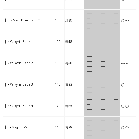
……
…..
………..
………
……
…
……….
…
……..
………
…..
…..
┃ ┃ ┗ Myxo Demolisher 3
190
爆破35
◯ – –
……….
…
……..
………
…..
…..
…..
…….
……..
…..
……………
┃ ┗ Valkyrie Blade
100
毒18
– – –
…..
…….
……..
……….
……….
……
….
………
……
……………
┃ ┗ Valkyrie Blade 2
110
毒20
– – –
……
….
………
………..
……….
….
….
………
……..
……………
┃ ┗ Valkyrie Blade 3
140
毒22
◯ – –
….
….
………
………….
……….
………
….
………..
…….
….
…..
┃ ┣ Valkyrie Blade 4
170
毒25
◯ ◯ –
………
….
………..
…….
……
…
………
….
………..
…….
….
…..
┃ ┃┗ Sieglinde5
210
毒28
◯ ◯ –
………
….
………..
…….
……
…