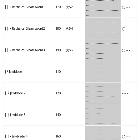
……….
┃┃ ┗ Rathalos Gleamsword
170
火52
◯ – –
……….
….
…….
…….
…….
…..
………
…….
……..
……..
…
…..
┃┃ ┗ Rathalos Gleamsword2
180
火54
◯ – –
………
…….
……..
……..
……
..
……
…..
………..
………
….
…..
┃┃ ┗ Rathalos Gleamsword3
190
火56
◯ – –
……
…..
………..
………
……
…
………
….
………..
.
……………
┃┗ Jawblade
110
– – –
………
….
………..
……
……….
……
…..
………..
…
……………
┃ ┗ Jawblade 2
120
– – –
……
…..
………..
……..
……….
…..
….
…………
….
……………
┃ ┣ Jawblade 3
140
– – –
…..
….
…………
………
……….
………
….
………..
……
……….
┃ ┃┣ Jawblade 4
160
◯ – –
………
….
………..
…….
….