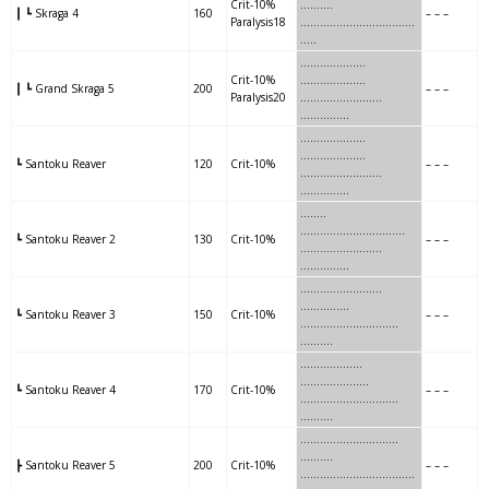
Crit-10%
……….
┃ ┗ Skraga 4
160
– – –
Paralysis18
……
…
……….
………
…….
…..
….
……
……..
..
Crit-10%
………………..
┃ ┗ Grand Skraga 5
200
– – –
Paralysis20
….
……
……..
…….
……………
….
……
……..
..
………………..
┗ Santoku Reaver
120
Crit-10%
– – –
….
……
……..
…….
……………
….
….
………
…
………………..
┗ Santoku Reaver 2
130
Crit-10%
– – –
….
….
………
……..
……………
…….
…
……….
…..
……………
┗ Santoku Reaver 3
150
Crit-10%
– – –
…….
…
……….
………
.
……….
……
…
……….
……
……………
┗ Santoku Reaver 4
170
Crit-10%
– – –
……
…
……….
……….
.
……….
…..
…
…………..
……..
……….
┣ Santoku Reaver 5
200
Crit-10%
– – –
…..
…
…………..
………..
..