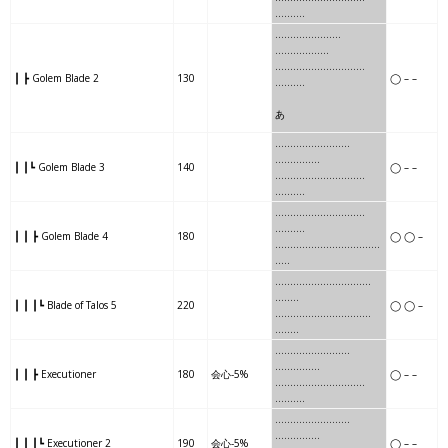
……….
……
…..
………..
…
……………
……
…..
………..
……..
┃ ┣ Golem Blade 2
130
◯ – –
……….
あ
…….
…
……….
…..
……………
┃ ┃┗ Golem Blade 3
140
◯ – –
…….
…
……….
………
.
……….
……….
….
…….
…….
..
……….
┃ ┃ ┣ Golem Blade 4
180
◯ ◯ –
……….
….
…….
…….
…….
…..
………
…….
……..
……..
…
…..
┃ ┃ ┃┗ Blade of Talos 5
220
◯ ◯ –
………
…….
……..
……..
……
..
………………
..
…..
……………
┃ ┃ ┣ Executioner
180
会心-5%
◯ – –
………………
..
……
….
……….
………………..
.
..
..
……………
┃ ┃ ┃┗ Executioner 2
190
会心-5%
◯ – –