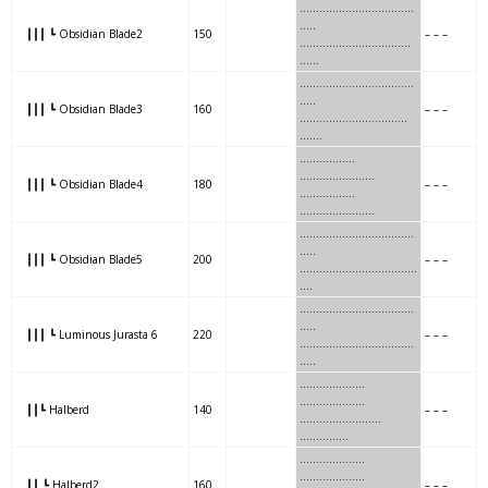
….
….
………
……………..
.
…..
┃┃┃ ┗ Obsidian Blade2
150
– – –
….
….
………
……………..
…..
.
…….
……
….
…………….
..
…..
┃┃┃ ┗ Obsidian Blade3
160
– – –
…….
……
….
…………….
……
.
…..
..
……….
……………
…
…..
┃┃┃ ┗ Obsidian Blade4
180
– – –
…..
..
……….
……………
……
..
……
….
…..
…………….
….
…..
┃┃┃ ┗ Obsidian Blade5
200
– – –
……
….
…..
…………….
…..
….
……..
..
…
……………..
…..
…..
┃┃┃ ┗ Luminous Jurasta 6
220
– – –
……..
..
…
……………..
…..
…..
……..
……….
..
………………..
┃┃┗ Halberd
140
– – –
……..
……….
……
.
……………
………..
…..
….
………………..
┃┃ ┗ Halberd2
160
– – –