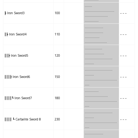
….
….
………
…
………………..
┣ Iron Sword3
100
– – –
….
….
………
……..
……………
..
….
……….
….
………………..
┃┣ Iron Sword4
110
– – –
..
….
……….
………
……………
……
…
……….
……
……………
┃┃┣ Iron Sword5
120
– – –
……
…
……….
……….
.
……….
………
..
………
……….
……….
┃┃┃┣ Iron Sword6
150
– – –
………
..
………
………….
..
…..
……
….
…..
……………
……….
┃┃┃┃┗ Iron Sword7
180
– – –
……
….
…..
…………….
….
…..
……..
..
…
……………..
……….
┃┃┃┃ ┗ Carbalite Sword 8
230
– – –
……..
..
…
……………..
…..
…..
…….
….
…..
….