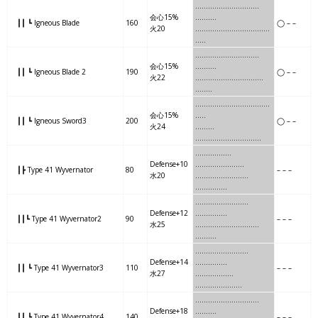
…….
…….
………..
…..
会心15%
……….
┃┃ ┗ Igneous Blade
160
◯ – –
火20
…….
…….
………..
……..
..
…..
……
….
…………
……..
会心15%
……….
┃┃ ┗ Igneous Blade 2
190
◯ – –
火22
……
….
…………
……….
…
…..
…..
….
…………
…………
..
会心15%
…..
┃┃ ┗ Igneous Sword3
200
◯ – –
火24
…..
….
…………
…………
……
.
…..
..
……….
Defense+10
…
………………..
┃┣ Type 41 Wyvernator
80
– – –
水20
…..
..
……….
……..
……………
…..
…….
……..
…..
Defense+12
……………
┃┃┗ Type 41 Wyvernator2
90
– – –
水25
…..
…….
……..
……….
……….
….
……
……..
…….
Defense+14
……………
┃┃ ┗ Type 41 Wyvernator3
110
– – –
水27
….
……
……..
…………
……….
……
….
…………
……..
Defense+18
……….
┃┃ ┗ Type 41 Wyvernator4
140
– – –