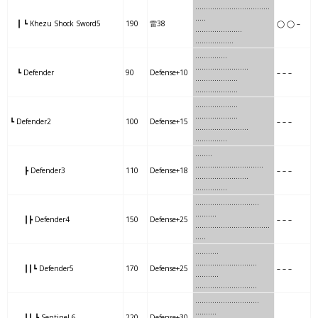
……
…..
………..
………
….
…..
┃ ┗ Khezu Shock Sword5
190
雷38
◯ ◯ –
……
…..
………..
………
……
…
…
…….
…..
…………………….
┗ Defender
90
Defense+10
– – –
…
…….
……….
………………..
….
…
………..
..
………………..
┗ Defender2
100
Defense+15
– – –
….
…
………..
…….
……………
….
….
………
…
………………..
┣ Defender3
110
Defense+18
– – –
….
….
………
……..
……………
…
……
…………….
…..
……….
┃┣ Defender4
150
Defense+25
– – –
…
……
…………….
……..
..
…..
…….
….
…………
………
…
…..
┃┃┗ Defender5
170
Defense+25
– – –
…….
….
…………
………
…
…..
…….
…..
…….
……….
.
……….
┃┃ ┗ Sentinel 6
220
Defense+30
– – –