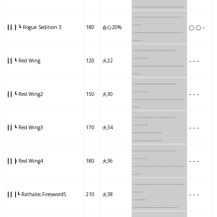
…
……………
…………
…
..
……
…
……………
……….
…
…
┃┃ ┃ ┗ Rogue Sedition 3
180
会心20%
◯ ◯ –
……
…
……………
……….
…
…
………………
..
……
….
……….
┃┃ ┗ Red Wing
120
火22
– – –
………………
..
……
…….
..
…..
………….
..
…….
……..
……….
┃┃ ┗ Red Wing2
150
火30
– – –
………….
..
…….
………
….
…..
…….
…
……….
………
.
……….
┃┃ ┗ Red Wing3
170
火34
– – –
…….
…
……….
………
……
…..
…….
……..
…
………..
.
……….
┃┃ ┣ Red Wing4
180
火36
– – –
…….
……..
…
………..
…..
.
…..
…..
….
…………
…………
..
…..
┃┃ ┃┗ Rathalos Firesword5
210
火38
– – –
…..
….
…………
…………
……
.
……….
….
…….
…….
..