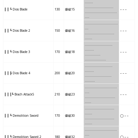
…..
….
…………
………
……….
┃ ┃ ┗ Dios Blade
130
爆破15
– – –
…..
….
…………
…………
..
…..
……
…
………
…………
……
….
┃ ┃ ┗ Dios Blade 2
150
爆破16
– – –
……
…
………
…………..
…
…..
…..
..
……….
………….
……….
┃ ┃ ┗ Dios Blade 3
170
爆破18
– – –
…..
..
……….
……………
…
…..
……
…
……….
……….
.
……….
┃ ┃ ┣ Dios Blade 4
200
爆破20
– – –
……
…
……….
……….
……
…..
……..
….
………..
……….
..
…..
┃ ┃ ┃┗ Brach Attack5
210
爆破23
– – –
……..
….
………..
……….
……
.
………
…….
……..
……..
…
…..
┃ ┃ ┗ Demolition Sword
170
爆破30
◯ – –
………
…….
……..
……..
……
..
……
…..
………..
………
….
…..
┃ ┃ ┗ Demolition Sword 2
180
爆破32
◯ – –