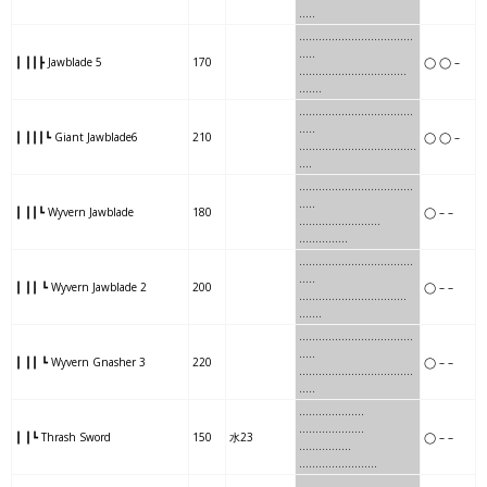
…..
………………
..
……
…….
..
…..
┃ ┃┃┣ Jawblade 5
170
◯ ◯ –
………………
..
……
…….
…..
..
……..
……….
……
…….
….
…..
┃ ┃┃┃┗ Giant Jawblade6
210
◯ ◯ –
……..
……….
……
…….
…..
….
……………
..
……..
………
.
…..
┃ ┃┃┗ Wyvern Jawblade
180
◯ – –
……………
..
……..
………
….
..
…….
…….
………..
……..
..
…..
┃ ┃┃ ┗ Wyvern Jawblade 2
200
◯ – –
…….
…….
………..
……..
….
…
……….
…..
……..
……….
..
…..
┃ ┃┃ ┗ Wyvern Gnasher 3
220
◯ – –
……….
…..
……..
……….
..
…..
…….
….
…..
….
………………..
┃ ┃┗ Thrash Sword
150
水23
◯ – –
…….
….
…..
………
……………
…….
….
…..