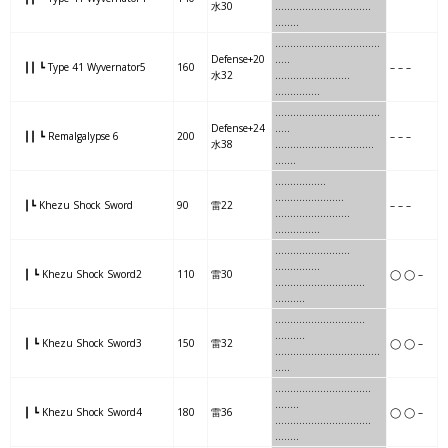
水30
……
….
…………
……….
…
…..
………..
….
……….
………
.
Defense+20
…..
┃┃ ┗ Type 41 Wyvernator5
160
– – –
水32
………..
….
……….
………
…..
.
………………
..
……
…….
..
Defense+24
…..
┃┃ ┗ Remalgalypse 6
200
– – –
水38
………………
..
……
…….
…..
..
…….
……
….
…
………………..
┃┗ Khezu Shock Sword
90
雷22
– – –
…….
……
….
……..
……………
…..
…….
……..
…..
……………
┃ ┗ Khezu Shock Sword2
110
雷30
◯ ◯ –
…..
…….
……..
……….
……….
……….
….
…….
…….
..
……….
┃ ┗ Khezu Shock Sword3
150
雷32
◯ ◯ –
……….
….
…….
…….
…….
…..
………
…….
……..
……..
…
…..
┃ ┗ Khezu Shock Sword4
180
雷36
◯ ◯ –
………
…….
……..
……..
……
..