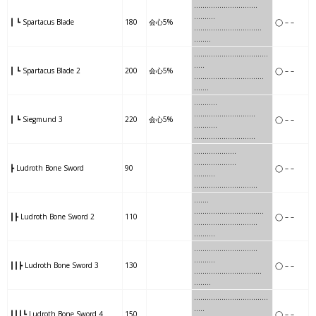
……
….
…………
……..
……….
┃ ┗ Spartacus Blade
180
会心5%
◯ – –
……
….
…………
……….
…
…..
……..
….
………..
……….
..
…..
┃ ┗ Spartacus Blade 2
200
会心5%
◯ – –
……..
….
………..
……….
……
.
…….
….
…………
………
…
…..
┃ ┗ Siegmund 3
220
会心5%
◯ – –
…….
….
…………
………
……
..
…
…….
……….
………………..
┣ Ludroth Bone Sword
90
◯ – –
…
…….
……………
……………
…….
……
…………
……………
┃┣ Ludroth Bone Sword 2
110
◯ – –
…….
……
……………..
……….
………
…….
…………
..
……….
┃┃┣ Ludroth Bone Sword 3
130
◯ – –
………
…….
…………
….
…
…..
…….
……
………………
…
.
…..
┃┃┃┗ Ludroth Bone Sword 4
150
◯ – –