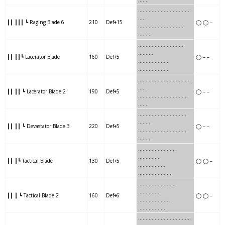
…..
…
………….
……….
….
…..
┃┃ ┃┃┃ ┗ Raging Blade 6
210
Def+15
◯ ◯ –
…..
…
………….
……….
……..
.
…….
…
……….
………
.
……….
┃┃ ┃┃┗ Lacerator Blade
160
Def+5
◯ – –
…….
…
……….
………
……
…..
…
……
…………….
……..
..
…..
┃┃ ┃┃ ┗ Lacerator Blade 2
190
Def+5
◯ – –
…
……
…………….
……..
…….
………
…….
……..
……..
…
…..
┃┃ ┃┃ ┗ Devastator Blade 3
220
Def+5
◯ – –
………
…….
……..
……..
……
..
….
……
……..
…….
……………
┃┃ ┃┗ Tactical Blade
130
Def+5
◯ ◯ –
….
……
……..
…………
……….
…..
…
………….
….
……………
┃┃ ┃ ┗ Tactical Blade 2
160
Def+6
◯ ◯ –
…..
…
………….
………
……….
….
….
………
……………..
.