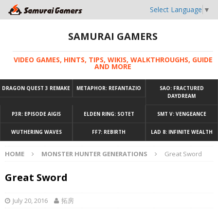
Select Language
▼
SAMURAI GAMERS
VIDEO GAMES, HINTS, TIPS, WIKIS, WALKTHROUGHS, GUIDE
AND MORE
DRAGON QUEST 3 REMAKE
METAPHOR: REFANTAZIO
SAO: FRACTURED
DAYDREAM
P3R: EPISODE AIGIS
ELDEN RING: SOTET
SMT V: VENGEANCE
WUTHERING WAVES
FF7: REBIRTH
LAD 8: INFINITE WEALTH
HOME
MONSTER HUNTER GENERATIONS
Great Sword
Great Sword
July 20, 2016
拓房