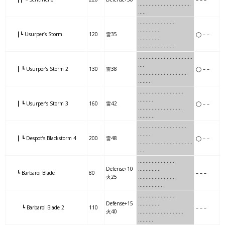
…….
…..
…….
……….
…..
.
…..
……
….
…..
……….
……………
┃┗ Usurper’s Storm
120
雷35
◯ – –
……
….
…..
……………
……….
……
…
………
…………
……
….
┃ ┗ Usurper’s Storm 2
130
雷38
◯ – –
……
…
………
…………..
…
…..
……
…
……….
……….
.
……….
┃ ┗ Usurper’s Storm 3
160
雷42
◯ – –
……
…
……….
……….
……
…..
……
….
…………
……….
…
…..
┃ ┗ Despot’s Blackstorm 4
200
雷48
◯ – –
……
….
…………
……….
….
….
………
….
………..
.
Defense+10
……………
┗ Barbaroi Blade
80
– – –
火25
………
….
………..
……
……….
…….
….
…………
..
Defense+15
……………
┗ Barbaroi Blade 2
110
– – –
火40
…….
….
…………
…….
……….