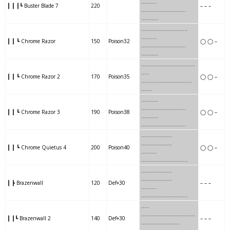
……….
┃ ┃ ┃┗ Buster Blade 7
220
– – –
……
…
……….
……….
……
…..
……
…
……….
……….
.
……….
┃ ┃ ┗ Chrome Razor
150
Poison32
◯ ◯ –
……
…
……….
……….
……
…..
……..
….
………..
……….
..
…..
┃ ┃ ┗ Chrome Razor 2
170
Poison35
◯ ◯ –
……..
….
………..
……….
……
.
…….
….
…………
………
…
…..
┃ ┃ ┗ Chrome Razor 3
190
Poison38
◯ ◯ –
…….
….
…………
………
……
..
……
….
……….
………………..
┃ ┃ ┗ Chrome Quietus 4
200
Poison40
◯ ◯ –
……
….
…………
…
……………
……
….
……….
………………..
┃ ┣ Brazenwall
120
Def+30
– – –
……
….
…………
…
……………
…..
…
…………
………………..
┃ ┃┗ Brazenwall 2
140
Def+30
– – –
…..
…
………….
….