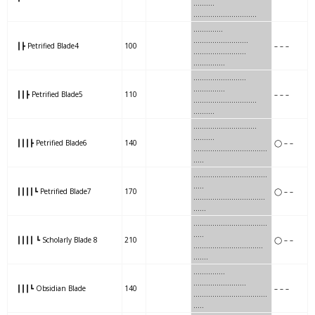
……
….
…………
…
……………
…….
…
….
……
………………..
┃┣ Petrified Blade4
100
– – –
…….
…
….
………..
……………
…….
……
….
……..
……………
┃┃┣ Petrified Blade5
110
– – –
…….
……
….
………….
……….
…….
…
….
…………….
……….
┃┃┃┣ Petrified Blade6
140
◯ – –
…….
…
….
…………….
…..
…..
….
….
………
……………..
.
…..
┃┃┃┃┗ Petrified Blade7
170
◯ – –
….
….
………
……………..
…..
.
……..
…….
….
…………..
..
…..
┃┃┃┃ ┗ Scholarly Blade 8
210
◯ – –
……..
…….
….
…………..
…..
..
……
….
…..
……………
……….
┃┃┃┗ Obsidian Blade
140
– – –
……
….
…..
…………….
….
…..