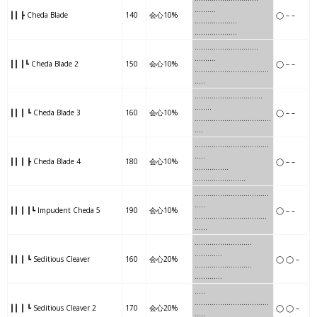
……….
┃┃ ┣ Cheda Blade
140
会心10%
◯ – –
…….
…
……….
………
……
…..
……
…
……….
………
..
……….
┃┃ ┃┗ Cheda Blade 2
150
会心10%
◯ – –
……
…
……….
………
…….
…..
……
….
…………
……….
…
…..
┃┃ ┃ ┗ Cheda Blade 3
160
会心10%
◯ – –
……
….
…………
……….
….
….
………
…….
……
………
…
.
…..
┃┃ ┃ ┣ Cheda Blade 4
180
会心10%
◯ – –
………
…….
……
………
…
……
…….
…..
…….
……….
…..
.
…..
┃┃ ┃ ┃┗ Impudent Cheda 5
190
会心10%
◯ – –
…….
…..
…….
……….
…..
……
……………..
……
….
………
…
.
┃┃ ┃ ┗ Seditious Cleaver
160
会心20%
◯ ◯ –
……………..
……
….
………
…
.
…..
…
……………
…………
…
..
┃┃ ┃ ┗ Seditious Cleaver 2
170
会心20%
◯ ◯ –
…..