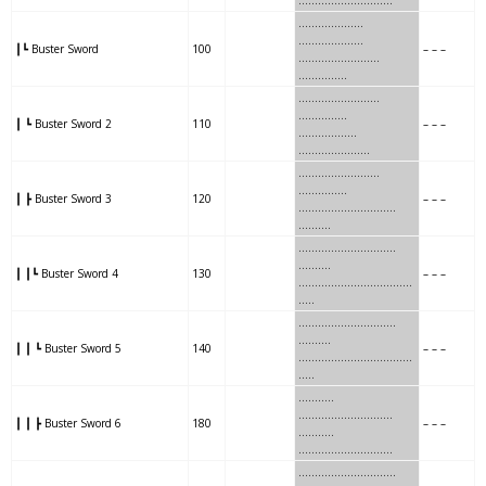
…………
………
……
..
……
….
…..
…..
………………..
┃┗ Buster Sword
100
– – –
……
….
…..
……….
……………
….
……
……..
…….
……………
┃ ┗ Buster Sword 2
110
– – –
….
……
……..
…………
……….
….
….
………
……..
……………
┃ ┣ Buster Sword 3
120
– – –
….
….
………
………….
……….
………
..
………
……….
……….
┃ ┃┗ Buster Sword 4
130
– – –
………
..
………
………….
..
…..
……
…
……….
………
..
……….
┃ ┃ ┗ Buster Sword 5
140
– – –
……
…
……….
………
…….
…..
…….
….
…………
………
…
…..
┃ ┃ ┣ Buster Sword 6
180
– – –
…….
….
…………
………
……
..
……
…
……….
……….
.