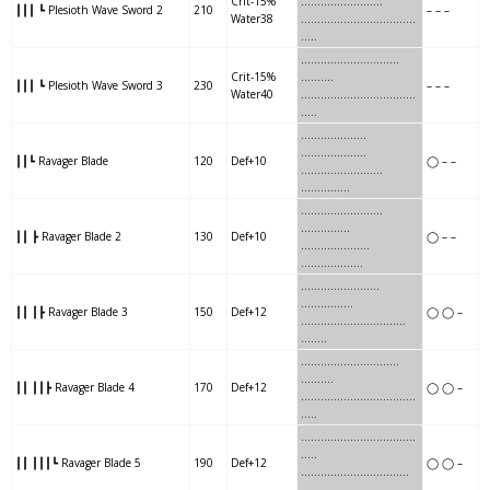
Crit-15%
……………
……….
┃┃┃ ┗ Plesioth Wave Sword 2
210
– – –
Water38
……
….
…..
…………….
….
…..
……..
..
…
……………..
Crit-15%
……….
┃┃┃ ┗ Plesioth Wave Sword 3
230
– – –
Water40
……..
..
…
……………..
…..
…..
….
……
……..
..
………………..
┃┃┗ Ravager Blade
120
Def+10
◯ – –
….
……
……..
…….
……………
…..
…
………….
….
……………
┃┃ ┣ Ravager Blade 2
130
Def+10
◯ – –
…..
…
………….
………
……….
………
…….
……..
……
……….
┃┃ ┃┣ Ravager Blade 3
150
Def+12
◯ ◯ –
………
…….
……..
……..
…
…..
……
…..
………..
……..
……….
┃┃ ┃┃┣ Ravager Blade 4
170
Def+12
◯ ◯ –
……
…..
………..
………
….
…..
……..
….
………..
……….
..
…..
┃┃ ┃┃┃┗ Ravager Blade 5
190
Def+12
◯ ◯ –
……..
….
………..
……….
……
.