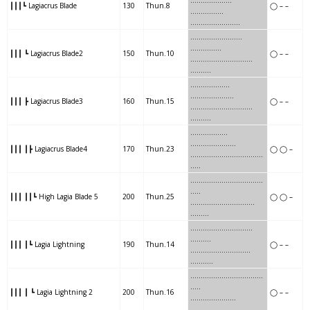
………………..
┃┃┃┗ Lagiacrus Blade
130
Thun.8
◯ – –
…….
….
…..
………
……………
…..
…….
……..
…..
……………
┃┃┃ ┗ Lagiacrus Blade2
150
Thun.10
◯ – –
…..
…….
……..
……….
……….
…….
…..
…….
……
……………
┃┃┃ ┣ Lagiacrus Blade3
160
Thun.15
◯ – –
…….
…..
…….
……….
.
……….
…..
…
……….
………
…
……….
┃┃┃ ┃┣ Lagiacrus Blade4
170
Thun.23
◯ ◯ –
…..
…
……….
………
……..
…..
…..
…
………….
……….
….
…..
┃┃┃ ┃┃┗ High Lagia Blade 5
200
Thun.25
◯ ◯ –
…..
…
………….
……….
……..
.
……
…
……….
……….
.
……….
┃┃┃ ┃┗ Lagia Lightning
190
Thun.14
◯ – –
……
…
……….
……….
……
…..
…
..
……………..
…………
.
…..
┃┃┃ ┃ ┗ Lagia Lightning 2
200
Thun.16
◯ – –
…
..
……………..
…………
……