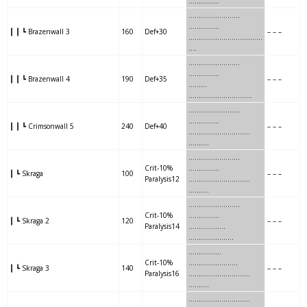
……………
……
…
……………
.
……………
┃ ┃ ┗ Brazenwall 3
160
Def+30
– – –
……
…
……………
……
……
….
…..
….
…………
….
……………
┃ ┃ ┗ Brazenwall 4
190
Def+35
– – –
…..
….
…………
………
……….
…..
…….
……..
…..
……………
┃ ┃ ┗ Crimsonwall 5
240
Def+40
– – –
…..
…….
……..
……….
……….
…..
…….
……..
…..
Crit-10%
……………
┃ ┗ Skraga
100
– – –
Paralysis12
…..
…….
……..
……….
……….
….
……
……..
…….
Crit-10%
……………
┃ ┗ Skraga 2
120
– – –
Paralysis14
….
……
……..
…………
……….
…….
….
…..
Crit-10%
………
……………
┃ ┗ Skraga 3
140
– – –
Paralysis16
…….
….
…..
…………..
……….
……
…
……….
………
..