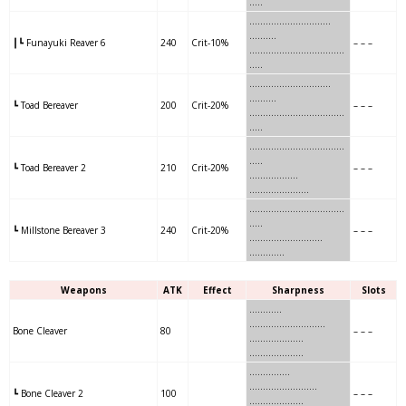
…..
…..
…….
……..
……….
……….
┃┗ Funayuki Reaver 6
240
Crit-10%
– – –
…..
…….
……..
……….
…..
…..
……….
…….
……..
….
.
……….
┗ Toad Bereaver
200
Crit-20%
– – –
……….
…….
……..
….
…..
.
…..
……….
……..
…………
…
..
…..
┗ Toad Bereaver 2
210
Crit-20%
– – –
……….
……..
…………
…
….
…
………..
………..
…..
……
..
…..
┗ Millstone Bereaver 3
240
Crit-20%
– – –
………..
………..
…..
……
…
….
Weapons
ATK
Effect
Sharpness
Slots
……..
….
…
…………………….
Bone Cleaver
80
– – –
……..
….
……..
………………..
…….
…
…..
…………………….
┗ Bone Cleaver 2
100
– – –
…….
…
……….