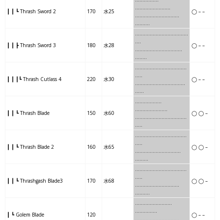
………
……………
┃ ┃ ┗ Thrash Sword 2
170
水25
◯ – –
…….
….
…..
…………..
……….
……
…
………
…………
……
….
┃ ┃ ┣ Thrash Sword 3
180
水28
◯ – –
……
…
………
…………..
…
…..
……
…
……………
……….
.
…..
┃ ┃ ┃┗ Thrash Cutlass 4
220
水30
◯ – –
……
…
……………
……….
…
…
…………
..
….
………
…
……….
┃ ┃ ┗ Thrash Blade
150
水60
◯ ◯ –
…………
..
….
………
……..
…..
…..
…
………….
……….
….
…..
┃ ┃ ┗ Thrash Blade 2
160
水65
◯ ◯ –
…..
…
………….
……….
……..
.
…..
…….
……..
……….
…..
…..
┃ ┃ ┗ Thrashgash Blade3
170
水68
◯ ◯ –
…..
…….
……..
……….
……..
..
……..
….
………..
..
……………
┃ ┗ Golem Blade
120
◯ – –
……..
….
………..
…….