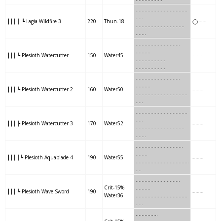
…….
…….
………..
……..
..
…..
┃┃┃ ┃ ┗ Lagia Wildfire 3
220
Thun.18
◯ – –
…….
…….
………..
……..
….
…
…….
…
……….
………
.
……….
┃┃┃ ┗ Plesioth Watercutter
150
Water45
– – –
…….
…
……….
………
……
…..
……
…
……….
………
..
……….
┃┃┃ ┗ Plesioth Watercutter 2
160
Water50
– – –
……
…
……….
………
…….
…..
……..
….
………..
……….
..
…..
┃┃┃ ┣ Plesioth Watercutter 3
170
Water52
– – –
……..
….
………..
……….
……
.
……
….
…………
……….
…
…..
┃┃┃ ┃┗ Plesioth Aquablade 4
190
Water55
– – –
……
….
…………
……….
….
….
….
….
………
………….
Crit-15%
……….
┃┃┃ ┗ Plesioth Wave Sword
190
– – –
Water36
….
….
………
……………..
.
…..
……
….
…..