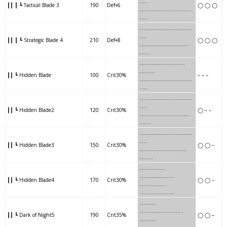
…..
┃┃ ┃ ┗ Tactical Blade 3
190
Def+6
◯ ◯ ◯
….
….
………
……………..
…..
.
……..
…….
….
…………..
..
…..
┃┃ ┃ ┗ Strategic Blade 4
210
Def+8
◯ ◯ ◯
……..
…….
….
…………..
…..
..
…..
…….
……..
……….
……….
┃┃ ┗ Hidden Blade
100
Crit30%
– – –
…..
…….
……..
……….
…..
…..
……..
….
………..
……….
..
…..
┃┃ ┗ Hidden Blade2
120
Crit30%
◯ – –
……..
….
………..
……….
……
.
…..
…
………….
……….
….
…..
┃┃ ┗ Hidden Blade3
150
Crit30%
◯ ◯ –
…..
…
………….
……….
……..
.
……….
…….
…
…………
…….
.
┃┃ ┗ Hidden Blade4
170
Crit30%
◯ ◯ –
……….
…….
…
…………
…….
.
…….
….
…………
………
……
..
┃┃ ┗ Dark of Night5
190
Crit35%
◯ ◯ –
…….
….