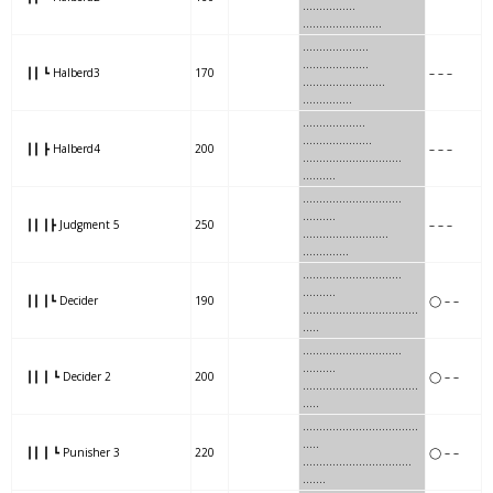
………..
…..
……
…
……………
…….
……..
…
..
………………..
┃┃ ┗ Halberd3
170
– – –
…….
……..
…
…….
……………
………
……….
…
…
……………
┃┃ ┣ Halberd4
200
– – –
………
……….
…
……..
……….
………..
……….
…..
….
……….
┃┃ ┃┣ Judgment 5
250
– – –
………..
……….
…..
……
…
…..
………………..
……
.
..
.
……….
┃┃ ┃┗ Decider
190
◯ – –
………………..
……
.
..
…..
.
…..
……….
…….
……..
….
.
……….
┃┃ ┃ ┗ Decider 2
200
◯ – –
……….
…….
……..
….
…..
.
…..
………………
..
……
…….
..
…..
┃┃ ┃ ┗ Punisher 3
220
◯ – –
………………
..
……
…….
…..
..