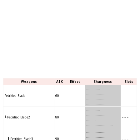
Weapons
ATK
Effect
Sharpness
Slots
………
….
..
…………………….
Petrified Blade
60
– – –
………
….
…….
………………..
……
…..
….
…………………….
┗ Petrified Blade2
80
– – –
……
…..
………
………………..
……
….
……….
………………..
┣ Petrified Blade3
90
– – –